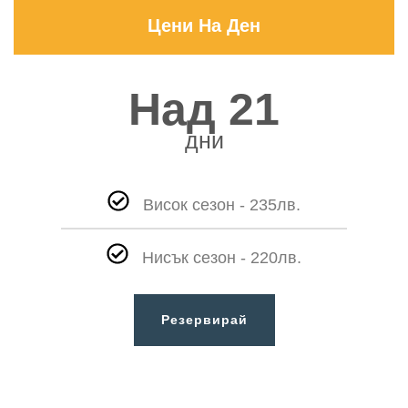
Цени На Ден
Над 21
дни
Висок сезон - 235лв.
Нисък сезон - 220лв.
Резервирай