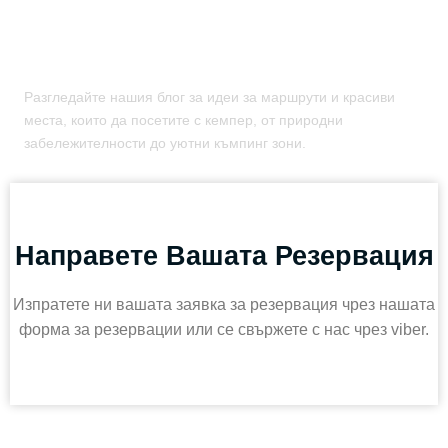
Насладете Се На Пътуването Си
Разгледайте нашия блог за идеи за маршрути и красиви
места, които да посетите с кемпер, от природни
забележителности до уютни къмпинг зони.
Направете Вашата Резервация
Изпратете ни вашата заявка за резервация чрез нашата
форма за резервации или се свържете с нас чрез viber.