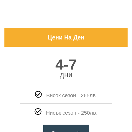
Цени На Ден
4-7
дни
Висок сезон - 265лв.
Нисък сезон - 250лв.