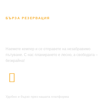
БЪРЗА РЕЗЕРВАЦИЯ
Започнете Вашето
Приключение С Нас
Наемете кемпер и се отправете на незабравимо
пътуване. С нас планирането е лесно, а свободата –
безкрайна!
Резервирайте Своя Кемпер
Удобно и бързо през нашата платформа