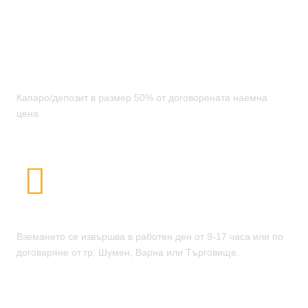
Плати
Капаро/депозит в размер 50% от договорената наемна
цена.
Вземете Кемпера
Вземането се извършва в работен ден от 9-17 часа или по
договаряне от гр. Шумен, Варна или Търговище.