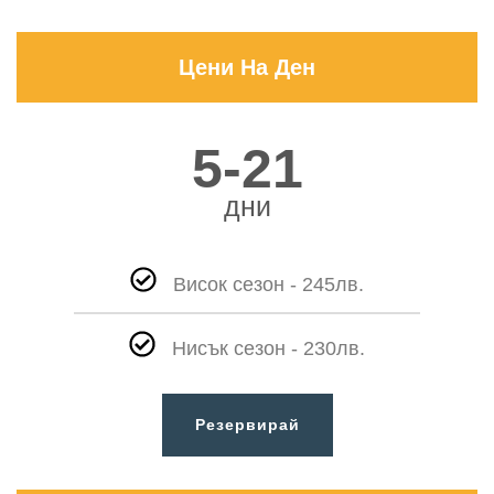
Цени На Ден
5-21
дни
Висок сезон - 245лв.
Нисък сезон - 230лв.
Резервирай