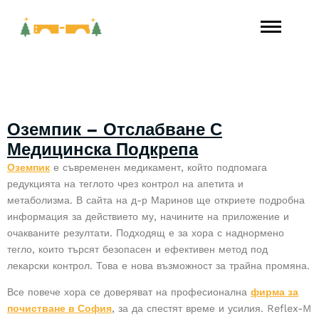
Линкове
Оземпик – Отслабване С
Медицинска Подкрепа
Оземпик
е съвременен медикамент, който подпомага
редукцията на теглото чрез контрол на апетита и
метаболизма. В сайта на д-р Маринов ще откриете подробна
информация за действието му, начините на приложение и
очакваните резултати. Подходящ е за хора с наднормено
тегло, които търсят безопасен и ефективен метод под
лекарски контрол. Това е нова възможност за трайна промяна.
Все повече хора се доверяват на професионална
фирма за
почистване в София
, за да спестят време и усилия. Reflex-M