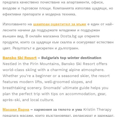
предлага качествено почистване на апартаменти, офиси,
входове и търговски площи. Компанията използва щадящи, но
ефективни препарати и модерна техника.
Използването на
шампоан оцветител за мъже
е един от най-
лесните начини да поддържате младежки и поддържан
външен вид. В онлайн магазина Dosta.bg ще откриете
продукти, които са щадящи към скалпа и осигуряват естествен
цвят. Резултатът е дискретен и дълготраен.
Bansko Ski Resort
– Bulgaria’s top winter destination
Nestled in the Pirin Mountains, Bansko Ski Resort offers
world-class skiing with a charming alpine atmosphere.
Whether you’re a beginner or a seasoned skier, the resort
features modern lifts, well-groomed slopes, and
breathtaking scenery. Snomads’ ultimate guide helps you
plan the perfect trip with tips on accommodation, gear,
après-ski, and local culture.
Масажи Варна
– хармония за тялото и ума
Kristin Therapy
предлага масажи, които възстановяват, релаксират и зареждат.