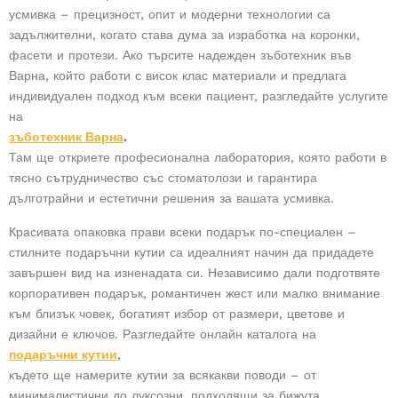
усмивка – прецизност, опит и модерни технологии са
задължителни, когато става дума за изработка на коронки,
фасети и протези. Ако търсите надежден зъботехник във
Варна, който работи с висок клас материали и предлага
индивидуален подход към всеки пациент, разгледайте услугите
на
зъботехник Варна
.
Там ще откриете професионална лаборатория, която работи в
тясно сътрудничество със стоматолози и гарантира
дълготрайни и естетични решения за вашата усмивка.
Красивата опаковка прави всеки подарък по-специален –
стилните подаръчни кутии са идеалният начин да придадете
завършен вид на изненадата си. Независимо дали подготвяте
корпоративен подарък, романтичен жест или малко внимание
към близък човек, богатият избор от размери, цветове и
дизайни е ключов. Разгледайте онлайн каталога на
подаръчни кутии
,
където ще намерите кутии за всякакви поводи – от
минималистични до луксозни, подходящи за бижута,