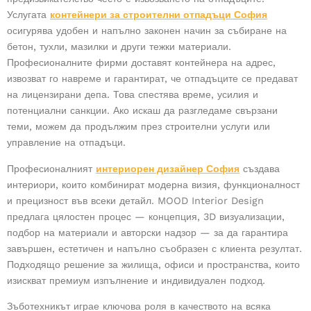
Услугата
контейнери за строителни отпадъци София
осигурява удобен и напълно законен начин за събиране на
бетон, тухли, мазилки и други тежки материали.
Професионалните фирми доставят контейнера на адрес,
извозват го навреме и гарантират, че отпадъците се предават
на лицензирани депа. Това спестява време, усилия и
потенциални санкции. Ако искаш да разгледаме свързани
теми, можем да продължим през
строителни услуги
или
управление на отпадъци
.
Професионалният
интериорен дизайнер София
създава
интериори, които комбинират модерна визия, функционалност
и прецизност във всеки детайл. MOOD Interior Design
предлага цялостен процес — концепция, 3D визуализации,
подбор на материали и авторски надзор — за да гарантира
завършен, естетичен и напълно съобразен с клиента резултат.
Подходящо решение за жилища, офиси и пространства, които
изискват премиум изпълнение и индивидуален подход.
Зъботехникът играе ключова роля в качеството на всяка