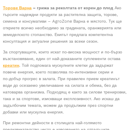
Торове Варна
– грижа за реколтата от корен до плод
Ако
търсите надеждни продукти за растителна защита, торове,
семена и консумативи – AgroZone Варна е мястото. Тук ще
откриете всичко необходимо за градината, оранжерията или
земеделското стопанство. Екипът предлага компетентна
консултация и актуални решения за всеки сезон.
За спортуващите, които искат по‑висока мощност и по‑бързо
възстановяване, един от най‑доказаните суплементи остава
креатин
. Той подпомага мускулните клетки да задържат
повече енергия, което позволява по‑интензивни серии и
по‑добър прогрес в залата. При правилен прием креатинът
води до осезаемо увеличаване на силата и обема, без да
натоварва организма. Подходящ е както за силови тренировки,
така и за спортове, изискващи експлозивност. Ако искаш да
задълбочим темата, можем да продължим през
спортни
добавки
или
мускулна енергия
.
При ремонтни дейности в столицата най‑голямото
предизвикателство често е извозването на отпадъците.