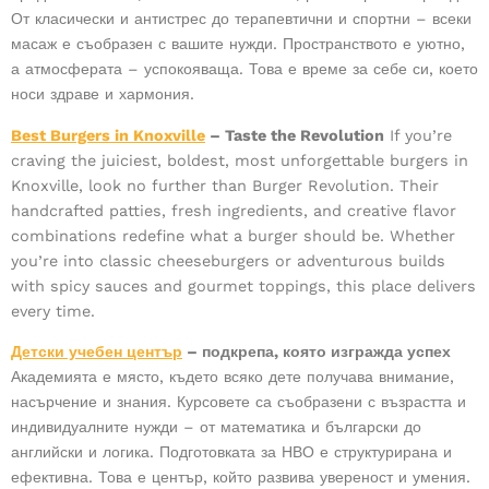
От класически и антистрес до терапевтични и спортни – всеки
масаж е съобразен с вашите нужди. Пространството е уютно,
а атмосферата – успокояваща. Това е време за себе си, което
носи здраве и хармония.
Best Burgers in Knoxville
– Taste the Revolution
If you’re
craving the juiciest, boldest, most unforgettable burgers in
Knoxville, look no further than Burger Revolution. Their
handcrafted patties, fresh ingredients, and creative flavor
combinations redefine what a burger should be. Whether
you’re into classic cheeseburgers or adventurous builds
with spicy sauces and gourmet toppings, this place delivers
every time.
Детски учебен център
– подкрепа, която изгражда успех
Академията е място, където всяко дете получава внимание,
насърчение и знания. Курсовете са съобразени с възрастта и
индивидуалните нужди – от математика и български до
английски и логика. Подготовката за НВО е структурирана и
ефективна. Това е център, който развива увереност и умения.